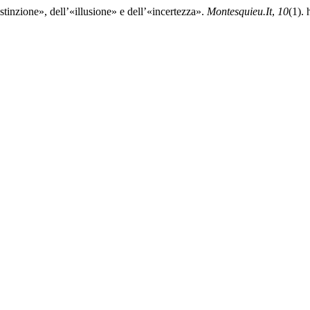
inzione», dell’«illusione» e dell’«incertezza».
Montesquieu.It
,
10
(1).